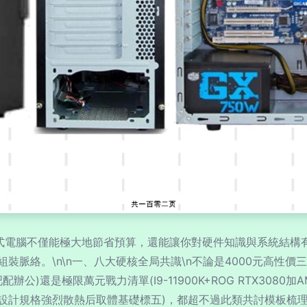
臺式電腦不僅能極大地節省預算，還能讓你對硬件知識與系統結構
。\n\n一、八大硬核全局共識\n不論是4000元高性價三件套(In
公)還是極限萬元戰力清單(I9-11900K+ROG RTX308
計規格強烈散熱后取體基礎標五)，都超不過此類共討模板梳理：