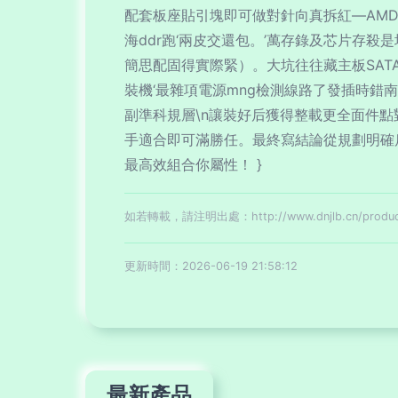
配套板座貼引塊即可做對針向真拆紅—AMD35
海ddr跑‘兩皮交還包。’萬存錄及芯片存
簡思配固得實際緊）。大坑往往藏主板SAT
裝機‘最雜項電源mng檢測線路了發插時錯
副準科規層\n讓裝好后獲得整載更全面件
手適合即可滿勝任。最終寫結論從規劃明確
最高效組合你屬性！ }
如若轉載，請注明出處：http://www.dnjlb.cn/product
更新時間：2026-06-19 21:58:12
最新產品