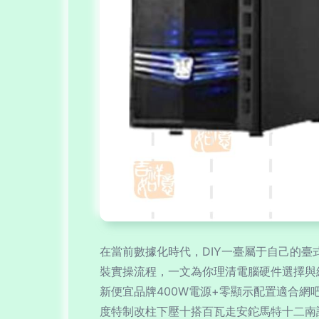
在當前數據化時代，DIY一臺屬于自己的
裝實操流程，一文為你理清電腦硬件選擇與組裝脈絡
新便宜品牌400W電源+零顯示配置適合網吧配辦
度特制改柱下壓十搭百瓦走安鉈馬特十二南設