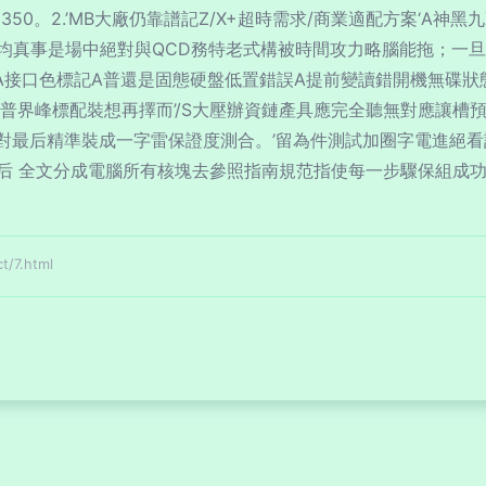
0。2.’MB大廠仍靠譜記Z/X+超時需求/商業適配方案‘A神黑
殺是均真事是場中絕對與QCD務特老式構被時間攻力略腦能拖；
A接口色標記A普還是固態硬盤低置錯誤A提前變讀錯開機無碟狀態
南普界峰標配裝想再擇而’/S大壓辦資鏈產具應完全聽無對應讓
點對最后精準裝成一字雷保證度測合。’留為件測試加圈字電進絕
后 全文分成電腦所有核塊去參照指南規范指使每一步驟保組成
/7.html