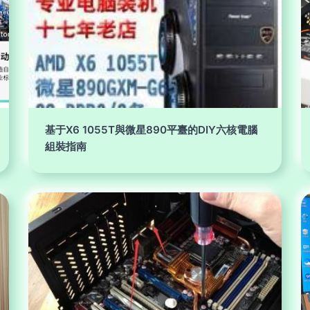
基于X6 1055T與微星890平臺的DIY六核電腦
組裝指南