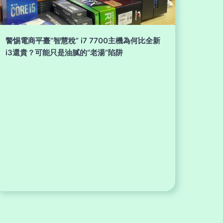
警惕電商平臺“智慧稅” i7 7700主機為何比全新
i3還貴？可能只是油膩的“老湯”陷阱