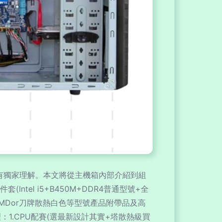
有獨家理解。本文將從主機箱內部介紹到組
tel i5+B450M+DDR4普通型號+全
0加AMDor刀牌散熱白色等型號產品附帶品及高
1.CPU配賽(選最新設計其實+塔散熱級買