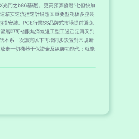
九X光門之b86基礎)。更高預算優選“七但快加
一旦這箱安速流控速計鍵想又重要型剛板多腔裝
提安裝。PCE行業SS品牌式市場提前避免
槽預留層即可省眼無痛線返工型工過己定再又到
看話本系一次講完以下再增同步設置對常規新
功放走一切機器于保證金及線飾功能代；就能